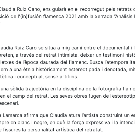
Claudia Ruiz Cano, ens guiarà en el recorregut pels retrats
sició de l'(in)fusión flamenca 2021 amb la xerrada “Análisis 
.
Claudia Ruiz Caro se situa a mig camí entre el documental i l
etén, a través del retrat intimista, deixar un testimoni histò
cletxes de l’època daurada del flamenc. Busca l’atemporalita
ern a una ètnia històricament estereotipada i denotada, mit
tètica i conceptual, sense artificis.
una sòlida trajectòria en la disciplina de la fotografia flam
n el camp del retrat. Les seves obres fugen de l’estereotip
’escenari.
 Lamarca afirma que Claudia atura l’artista construint un
mpre en blanc i negre, en què la força expressiva i la intenc
fissures la personalitat artística del retratat.