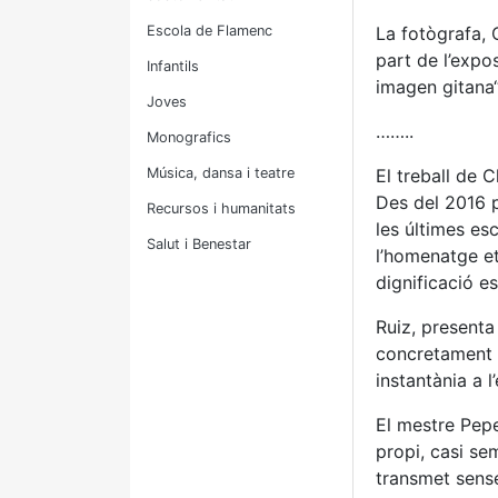
Escola de Flamenc
La fotògrafa, 
part de l’expo
Infantils
imagen gitana“
Joves
……..
Monografics
Música, dansa i teatre
El treball de 
Des del 2016 pr
Recursos i humanitats
les últimes es
Salut i Benestar
l’homenatge et
dignificació es
Ruiz, presenta 
concretament e
instantània a l
El mestre Pepe
propi, casi se
transmet sense 