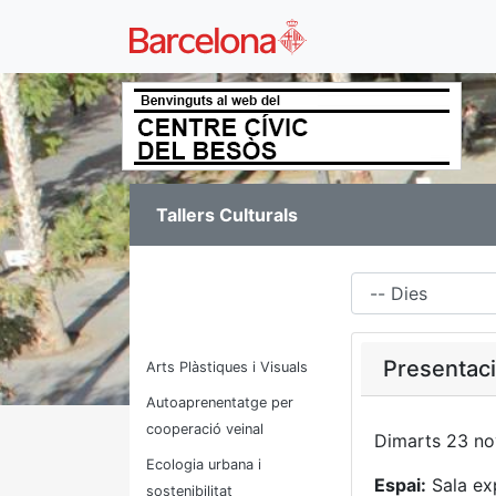
Tallers Culturals
Dies
Presentaci
Arts Plàstiques i Visuals
Autoaprenentatge per
cooperació veinal
Dimarts 23 no
Ecologia urbana i
Espai:
Sala ex
sostenibilitat