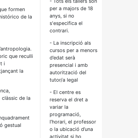
- Tots els tallers són
per a majors de 18
 que formen
anys, si no
histórico de la
s'especifica el
contrari.
- La inscripció als
’antropologia.
cursos per a menors
ric que reculli
d’edat serà
t i
presencial i amb
jançant la
autorització del
tutor/a legal
enca,
- El centre es
 clàssic de la
reserva el dret a
variar la
programació,
 enquadrament
l’horari, el professor
ió gestual
o la ubicació d’una
activitat si ho