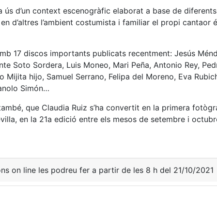
a ús d’un context escenogràfic elaborat a base de diferents
 en d’altres l’ambient costumista i familiar el propi cantaor
mb 17 discos importants publicats recentment: Jesús Ménd
nte Soto Sordera, Luis Moneo, Mari Peña, Antonio Rey, Ped
o Mijita hijo, Samuel Serrano, Felipa del Moreno, Eva Rubic
Manolo Simón…
també, que Claudia Ruiz s’ha convertit en la primera fotògra
evilla, en la 21a edició entre els mesos de setembre i octub
ons on line les podreu fer a partir de les 8 h del 21/10/2021