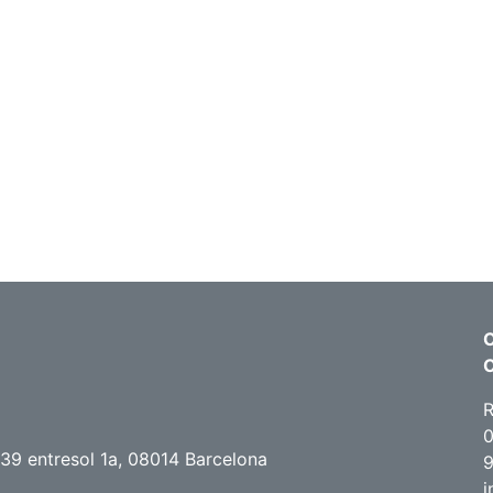
C
R
0
39 entresol 1a, 08014 Barcelona
i