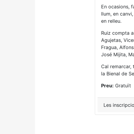
En ocasions, f
llum, en canvi,
en relleu.
Ruiz compta a
Agujetas, Vice
Fragua, Alfons
José Mijita, 
Cal remarcar, 
la Bienal de S
Preu:
Gratuït
Les inscripci