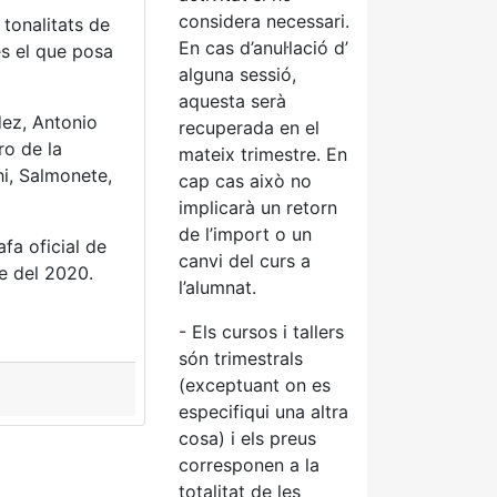
considera necessari.
 tonalitats de
En cas d’anul·lació d’
 és el que posa
alguna sessió,
aquesta serà
ez, Antonio
recuperada en el
ro de la
mateix trimestre. En
hi, Salmonete,
cap cas això no
implicarà un retorn
de l’import o un
fa oficial de
canvi del curs a
re del 2020.
l’alumnat.
- Els cursos i tallers
són trimestrals
(exceptuant on es
especifiqui una altra
cosa) i els preus
corresponen a la
totalitat de les