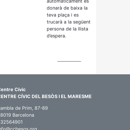
automàticament es
donarà de baixa la
teva plaça i es
trucarà a la següent
persona de la llista
d’espera.
_________
entre Cívic
CENTRE CÍVIC DEL BESÒS I EL MARESME
ambla de Prim, 87-89
8019 Barcelona
932564901
nfo@ccbesos.org